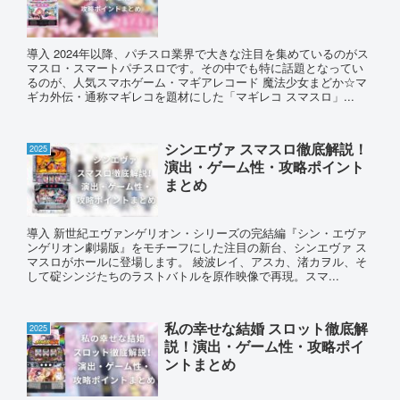
導入 2024年以降、パチスロ業界で大きな注目を集めているのがス
マスロ・スマートパチスロです。その中でも特に話題となってい
るのが、人気スマホゲーム・マギアレコード 魔法少女まどか☆マ
ギカ外伝・通称マギレコを題材にした「マギレコ スマスロ」...
シンエヴァ スマスロ徹底解説！
2025
演出・ゲーム性・攻略ポイント
まとめ
導入 新世紀エヴァンゲリオン・シリーズの完結編『シン・エヴァ
ンゲリオン劇場版』をモチーフにした注目の新台、シンエヴァ ス
マスロがホールに登場します。 綾波レイ、アスカ、渚カヲル、そ
して碇シンジたちのラストバトルを原作映像で再現。スマ...
私の幸せな結婚 スロット徹底解
2025
説！演出・ゲーム性・攻略ポイ
ントまとめ