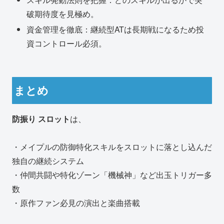
破期待度を見極め。
資金管理を徹底：継続型ATは長期戦になるため投
資コントロール必須。
まとめ
防振り スロット
は、
・メイプルの防御特化スキルをスロットに落とし込んだ
独自の継続システム
・仲間共闘や特化ゾーン「機械神」など出玉トリガー多
数
・原作ファン必見の演出と楽曲搭載