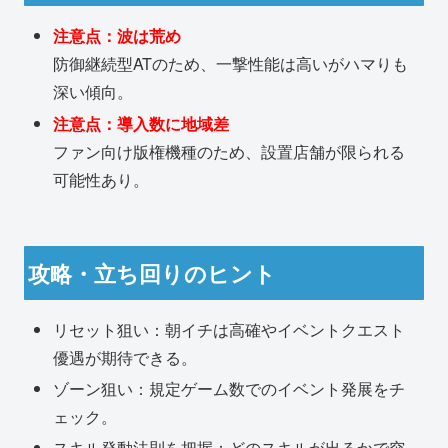
注意点：波は荒め
防御継続型ATのため、一撃性能は高いがハマりも
深い傾向。
注意点：導入数に地域差
ファン向け版権機種のため、設置店舗が限られる
可能性あり。
攻略・立ち回りのヒント
リセット狙い：朝イチは高確やイベントクエスト
優遇が期待できる。
ゾーン狙い：規定ゲーム数でのイベント発展をチ
ェック。
スキル発動法則を把握：どのスキルが出るかで突