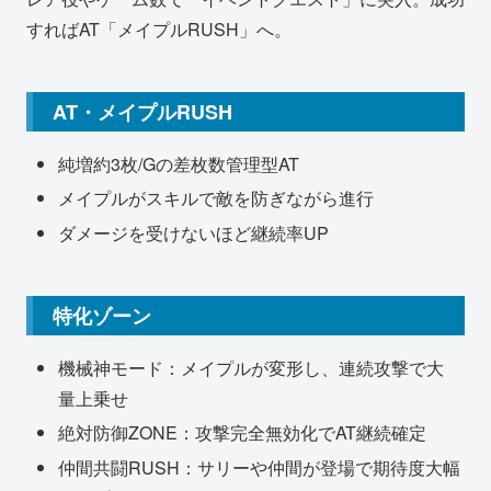
すればAT「メイプルRUSH」へ。
AT・メイプルRUSH
純増約3枚/Gの差枚数管理型AT
メイプルがスキルで敵を防ぎながら進行
ダメージを受けないほど継続率UP
特化ゾーン
機械神モード：メイプルが変形し、連続攻撃で大
量上乗せ
絶対防御ZONE：攻撃完全無効化でAT継続確定
仲間共闘RUSH：サリーや仲間が登場で期待度大幅