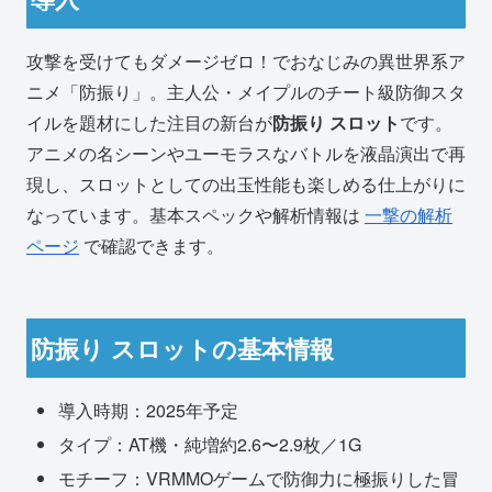
攻撃を受けてもダメージゼロ！でおなじみの異世界系ア
ニメ「防振り」。主人公・メイプルのチート級防御スタ
イルを題材にした注目の新台が
防振り スロット
です。
アニメの名シーンやユーモラスなバトルを液晶演出で再
現し、スロットとしての出玉性能も楽しめる仕上がりに
なっています。基本スペックや解析情報は
一撃の解析
ページ
で確認できます。
防振り スロットの基本情報
導入時期：2025年予定
タイプ：AT機・純増約2.6〜2.9枚／1G
モチーフ：VRMMOゲームで防御力に極振りした冒