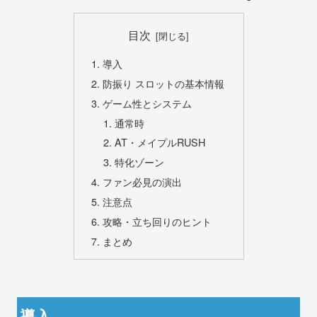
目次
導入
防振り スロットの基本情報
ゲーム性とシステム
通常時
AT・メイプルRUSH
特化ゾーン
ファン必見の演出
注意点
攻略・立ち回りのヒント
まとめ
導入