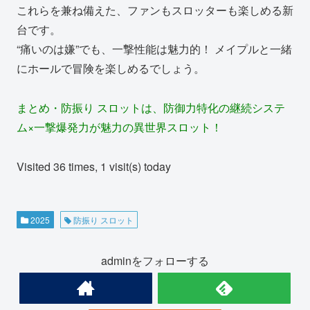
これらを兼ね備えた、ファンもスロッターも楽しめる新
台です。
“痛いのは嫌”でも、一撃性能は魅力的！ メイプルと一緒
にホールで冒険を楽しめるでしょう。
まとめ・防振り スロットは、防御力特化の継続システ
ム×一撃爆発力が魅力の異世界スロット！
Visited 36 times, 1 visit(s) today
2025
防振り スロット
adminをフォローする