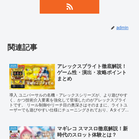
admin
関連記事
アレックスブライト徹底解説！
2025
ゲーム性・演出・攻略ポイント
まとめ
導入 ユニバーサルの名機・アレックスシリーズが、より遊びやす
く、かつ技術介入要素を強化して登場したのがアレックスブライ
トです。 リール制御やリーチ目の奥深さはそのままに、ライトユ
ーザーでも遊びやすい仕様にチューニングされており、Aタイプ...
マギレコ スマスロ徹底解説！新
2025
時代のスロット体験とは？